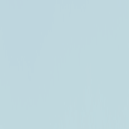
함께
함께
일반자차
완전자차
부분 무제한
슈퍼무제한
압도적 최저가 1위 렌트카 가격비교 시작 💪
총 24시간
자차보험
(
1박2일
)
면책제도
전체보기
이전
다음
대여 및 반납일시
대여 및
반납일시