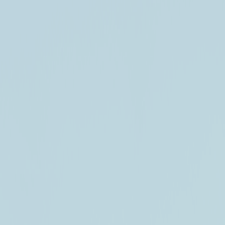
원쁠패스
여행티켓
전체
제주 렌트카
대여 및 반납일시
대여 및
반납일시
2026-08-07
금요일
10:00
2026-08-08
토요일
10:00
자차보험 면책제도
자차보험
면책제도
자세히 보기