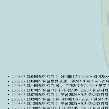
돌하루팡 이용 고객님
누적 1등
0
1
2
3
4
5
6
7
8
9
1
0
1
2
3
4
5
6
7
8
9
2
,
0
1
2
3
4
5
6
7
8
9
0
0
1
2
3
4
5
6
7
8
9
0
0
1
2
3
4
5
6
7
8
9
돌하루팡을 믿으세요.
돌하루팡은 대한민국에서 가장 신뢰할 수
국내최초·최대규모의 제주여행 가격비교사이트로 손꼽히고 있
이유가 있는 재 이용률 No.1
다른 경쟁사가 따라올 수 없는 이유
26.08.07 13:04
예약완료
더 뉴 아반떼 CN7 2026 + 일반자
26.08.07 13:04
예약완료
투싼 2020 + 완전자차패키지 - 경
26.08.07 13:14
예약완료
디 올 뉴 그랜저 GN7 2026 + 
26.08.07 13:07
예약완료
4세대 카니발 9인 2020 + 완전자
26.08.07 13:07
예약완료
더 뉴 모닝 2024 + 일반자차패키지
26.08.07 13:09
예약완료
더 뉴 아반떼 CN7 2026 + 완전자
26.08.07 13:13
예약완료
더 뉴 모닝 2025 + 일반자차패키지
26.08.07 13:10
예약완료
4세대 카니발 9인 2026 + 완전자