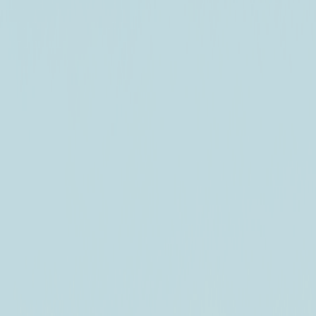
2026-08-07
금요일
10:00
2026-08-08
토요일
10:00
자차보험 면책제도
자차보험
면책제도
자세히 보기
함께
함께
일반자차
완전자차
부분 무제한
슈퍼무제한
압도적 최저가 1위 렌트카 가격비교 시작 💪