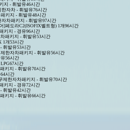
키지 - 휘발유
46시간
4
무제한자차 - 휘발유
76시간
빠릅니다.
차패키지 - 휘발유
48시간
 일반자차패키지 - 휘발유
97시간
어]페도라C2(ISOFIX벨트형) 1개
96시간
차패키지 - 경유
96시간
전자차패키지 - 휘발유
53시간
 1개
53시간
 - 휘발유
53시간
8-09 일요일
08-10 월요일
퍼-무제한자차패키지 - 휘발유
56시간
발유
56시간
 LPG
67시간
차패키지 - 휘발유
70시간
유
64시간
부분-무제한자차패키지 - 휘발유
70시간
차패키지 - 경유
72시간
 - 휘발유
42시간
차패키지 - 휘발유
66시간